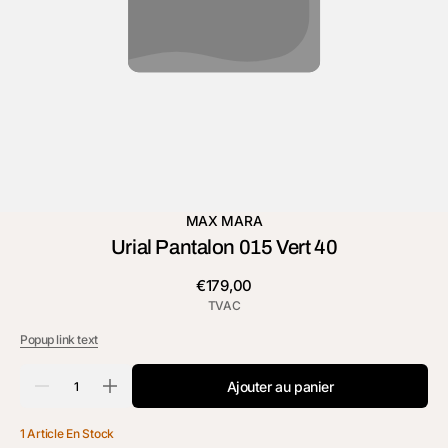
MAX MARA
Urial Pantalon 015 Vert 40
Prix
€179,00
habituel
TVAC
Popup link text
Quantité
Ajouter au panier
Réduire
Augmenter
la
la
quantité
quantité
1 Article En Stock
de
de