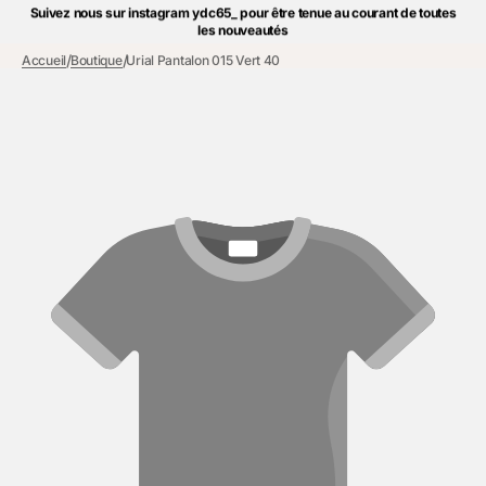
et
Suivez nous sur instagram ydc65_ pour être tenue au courant de toutes
passer
les nouveautés
au
/
/
Accueil
Boutique
Urial Pantalon 015 Vert 40
contenu
Suivez nous sur instagram pour être au courant de toutes les nouveautés
For example, a text of the announcement of some news