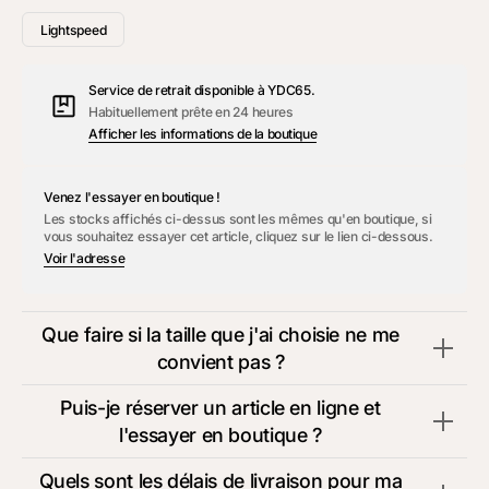
Urial
Urial
Pantalon
Pantalon
Lightspeed
015
015
Vert
Vert
40
40
Service de retrait disponible à
YDC65
.
Habituellement prête en 24 heures
Afficher les informations de la boutique
Venez l'essayer en boutique !
Les stocks affichés ci-dessus sont les mêmes qu'en boutique, si
vous souhaitez essayer cet article, cliquez sur le lien ci-dessous.
Voir l'adresse
Que faire si la taille que j'ai choisie ne me
convient pas ?
Puis-je réserver un article en ligne et
l'essayer en boutique ?
Quels sont les délais de livraison pour ma